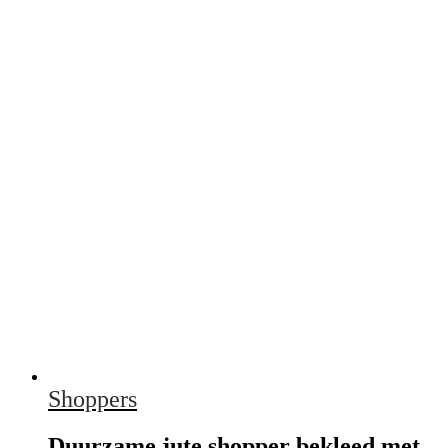
Shoppers
Duurzame jute shopper bekleed met