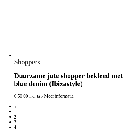
Shoppers
Duurzame jute shopper bekleed met
blue denim (Ibizastyle)
€
50,00
Meer informatie
incl. btw
←
1
2
3
4