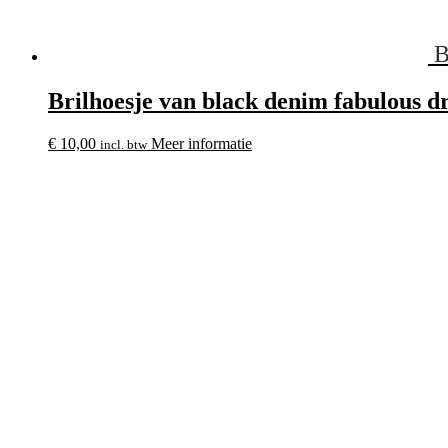
B
Brilhoesje van black denim fabulous d
€
10,00
Meer informatie
incl. btw