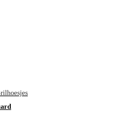
rilhoesjes
uard