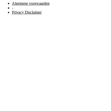
Algemene voorwaarden
-
Privacy Disclaimer
WordPress website door Studio Soes