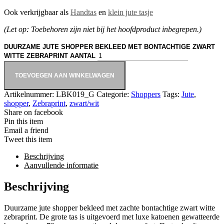
Ook verkrijgbaar als
Handtas
en
klein jute tasje
(Let op: Toebehoren zijn niet bij het hoofdproduct inbegrepen.)
DUURZAME JUTE SHOPPER BEKLEED MET BONTACHTIGE ZWART
WITTE ZEBRAPRINT AANTAL
TOEVOEGEN AAN WINKELWAGEN
Artikelnummer:
LBK019_G
Categorie:
Shoppers
Tags:
Jute
,
shopper
,
Zebraprint
,
zwart/wit
Share on facebook
Pin this item
Email a friend
Tweet this item
Beschrijving
Aanvullende informatie
Beschrijving
Duurzame jute shopper bekleed met zachte bontachtige zwart witte
zebraprint. De grote tas is uitgevoerd met luxe katoenen gewatteerde