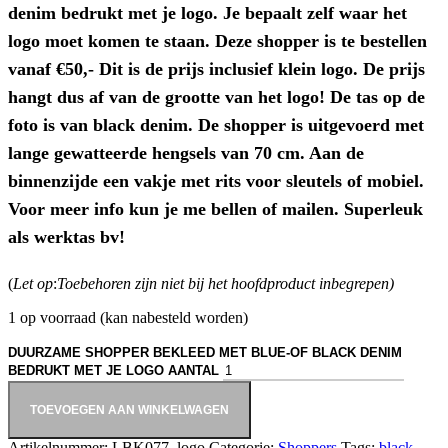
denim bedrukt met je logo. Je bepaalt zelf waar het
logo moet komen te staan. Deze shopper is te bestellen
vanaf €50,- Dit is de prijs inclusief klein logo. De prijs
hangt dus af van de grootte van het logo! De tas op de
foto is van black denim. De shopper is uitgevoerd met
lange gewatteerde hengsels van 70 cm. Aan de
binnenzijde een vakje met rits voor sleutels of mobiel.
Voor meer info kun je me bellen of mailen. Superleuk
als werktas bv!
(
Let op
:
Toebehoren zijn niet bij het hoofdproduct inbegrepen)
1 op voorraad (kan nabesteld worden)
DUURZAME SHOPPER BEKLEED MET BLUE-OF BLACK DENIM
BEDRUKT MET JE LOGO AANTAL
TOEVOEGEN AAN WINKELWAGEN
Artikelnummer:
LBK077_logo
Categorie:
Shoppers
Tags:
black