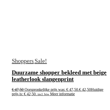
Shoppers
Sale!
Duurzame shopper bekleed met beige
leatherlook slangenprint
€
47,50
Oorspronkelijke prijs was: € 47,50.
€
42,50
Huidige
prijs is: € 42,50.
Meer informatie
incl. btw