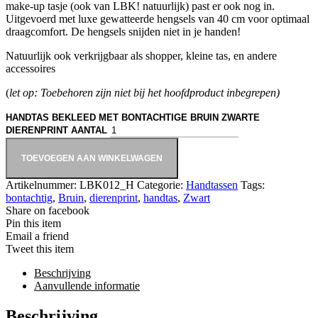
make-up tasje (ook van LBK! natuurlijk) past er ook nog in.
Uitgevoerd met luxe gewatteerde hengsels van 40 cm voor optimaal
draagcomfort. De hengsels snijden niet in je handen!
Natuurlijk ook verkrijgbaar als shopper, kleine tas, en andere
accessoires
(
let op: Toebehoren zijn niet bij het hoofdproduct inbegrepen)
HANDTAS BEKLEED MET BONTACHTIGE BRUIN ZWARTE
DIERENPRINT AANTAL
TOEVOEGEN AAN WINKELWAGEN
Artikelnummer:
LBK012_H
Categorie:
Handtassen
Tags:
bontachtig
,
Bruin
,
dierenprint
,
handtas
,
Zwart
Share on facebook
Pin this item
Email a friend
Tweet this item
Beschrijving
Aanvullende informatie
Beschrijving