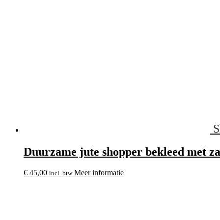
S
Duurzame jute shopper bekleed met zac
€
45,00
Meer informatie
incl. btw