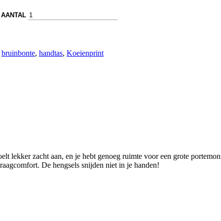
 AANTAL
,
bruinbonte
,
handtas
,
Koeienprint
lt lekker zacht aan, en je hebt genoeg ruimte voor een grote portemonnee
aagcomfort. De hengsels snijden niet in je handen!