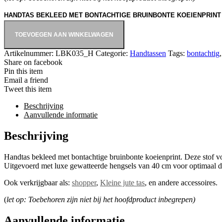
HANDTAS BEKLEED MET BONTACHTIGE BRUINBONTE KOEIENPRINT
TOEVOEGEN AAN WINKELWAGEN
Artikelnummer:
LBK035_H
Categorie:
Handtassen
Tags:
bontachtig
Share on facebook
Pin this item
Email a friend
Tweet this item
Beschrijving
Aanvullende informatie
Beschrijving
Handtas bekleed met bontachtige bruinbonte koeienprint. Deze stof voe
Uitgevoerd met luxe gewatteerde hengsels van 40 cm voor optimaal dr
Ook verkrijgbaar als:
shopper
,
Kleine jute tas
, en andere accessoires.
(
let op: Toebehoren zijn niet bij het hoofdproduct inbegrepen)
Aanvullende informatie