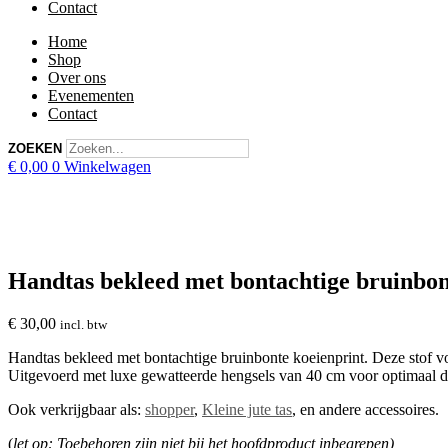
Contact
Home
Shop
Over ons
Evenementen
Contact
ZOEKEN
€
0,00
0
Winkelwagen
Handtas bekleed met bontachtige bruinbon
€
30,00
incl. btw
Handtas bekleed met bontachtige bruinbonte koeienprint. Deze stof voe
Uitgevoerd met luxe gewatteerde hengsels van 40 cm voor optimaal dr
Ook verkrijgbaar als:
shopper
,
Kleine jute tas
, en andere accessoires.
(
let op: Toebehoren zijn niet bij het hoofdproduct inbegrepen)