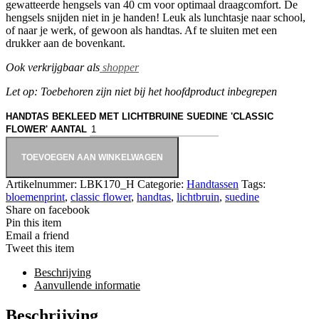
gewatteerde hengsels van 40 cm voor optimaal draagcomfort. De
hengsels snijden niet in je handen! Leuk als lunchtasje naar school,
of naar je werk, of gewoon als handtas. Af te sluiten met een
drukker aan de bovenkant.
Ook verkrijgbaar als
shopper
Let op: Toebehoren zijn niet bij het hoofdproduct inbegrepen
HANDTAS BEKLEED MET LICHTBRUINE SUEDINE 'CLASSIC
FLOWER' AANTAL
TOEVOEGEN AAN WINKELWAGEN
Artikelnummer:
LBK170_H
Categorie:
Handtassen
Tags:
bloemenprint
,
classic flower
,
handtas
,
lichtbruin
,
suedine
Share on facebook
Pin this item
Email a friend
Tweet this item
Beschrijving
Aanvullende informatie
Beschrijving