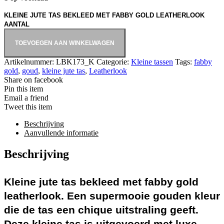
KLEINE JUTE TAS BEKLEED MET FABBY GOLD LEATHERLOOK
AANTAL
TOEVOEGEN AAN WINKELWAGEN
Artikelnummer:
LBK173_K
Categorie:
Kleine tassen
Tags:
fabby
gold
,
goud
,
kleine jute tas
,
Leatherlook
Share on facebook
Pin this item
Email a friend
Tweet this item
Beschrijving
Aanvullende informatie
Beschrijving
Kleine jute tas
bekleed met fabby gold
leatherlook. Een supermooie gouden kleur
die de tas een chique uitstraling geeft.
Deze kleine tas is u
itgevoerd met luxe