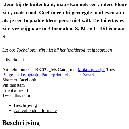
kleur bij de buitenkant, maar kan ook een andere kleur
zijn, zoals rood. Geef in een bijgevoegde mail even aan
als je een bepaalde kleur perse niet wilt. De toilettasjes
zijn verkrijgbaar in 3 formaten, S, M en L. Dit is maat
S
Let op: Toebehoren zijn niet bij het hoofdproduct inbegrepen
Uitverkocht
Artikelnummer:
LBK022_Ms
Categorie:
Make-up tasjes
Tags:
Beige
,
make-uptasje
,
Panterprint
,
toilettasje
,
Zwart
Share on facebook
Pin this item
Email a friend
Tweet this item
Beschrijving
Aanvullende informatie
Beschrijving