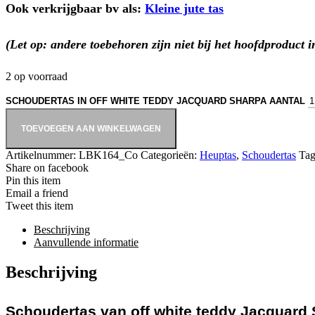
Ook verkrijgbaar bv als:
Kleine jute tas
(Let op: andere toebehoren zijn niet bij het hoofdproduct 
2 op voorraad
SCHOUDERTAS IN OFF WHITE TEDDY JACQUARD SHARPA AANTAL
TOEVOEGEN AAN WINKELWAGEN
Artikelnummer:
LBK164_Co
Categorieën:
Heuptas
,
Schoudertas
Tag
Share on facebook
Pin this item
Email a friend
Tweet this item
Beschrijving
Aanvullende informatie
Beschrijving
Schoudertas van off white teddy Jacquard S