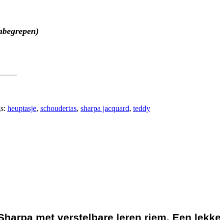
inbegrepen)
s:
heuptasje
,
schoudertas
,
sharpa jacquard
,
teddy
harpa met verstelbare leren riem. Een lekke