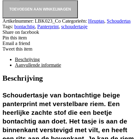
TOEVOEGEN AAN WINKELWAGEN
Artikelnummer:
LBK023_Co
Categorieën:
Heuptas
,
Schoudertas
Tags:
bontachtig
,
Panterprint
,
schoudertasje
Share on facebook
Pin this item
Email a friend
Tweet this item
Beschrijving
Aanvullende informatie
Beschrijving
Schoudertasje van bontachtige beige
panterprint met verstelbare riem. Een
heerlijke zachte stof die een beetje
bontachtig aan doet. Het tasje is aan de
binnenkant verstevigd met vilt, en heeft
een rits aan de bovenkant. Je kan de riem