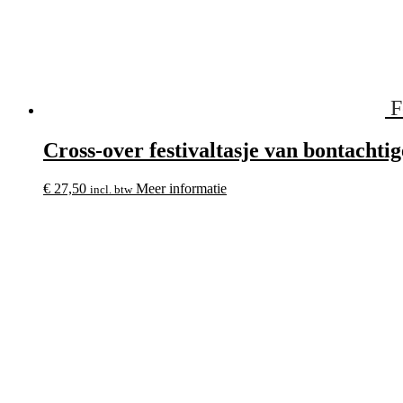
F
Cross-over festivaltasje van bontachti
€
27,50
Meer informatie
incl. btw