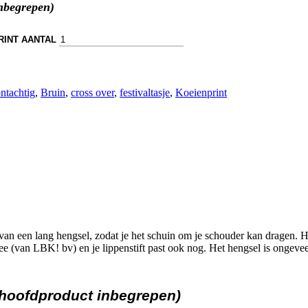
inbegrepen)
RINT AANTAL
ntachtig
,
Bruin
,
cross over
,
festivaltasje
,
Koeienprint
an een lang hengsel, zodat je het schuin om je schouder kan dragen. Heel 
ee (van LBK! bv) en je lippenstift past ook nog. Het hengsel is ongeve
t hoofdproduct inbegrepen)