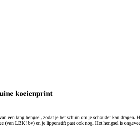
ruine koeienprint
an een lang hengsel, zodat je het schuin om je schouder kan dragen. Heel 
ee (van LBK! bv) en je lippenstift past ook nog. Het hengsel is ongeve