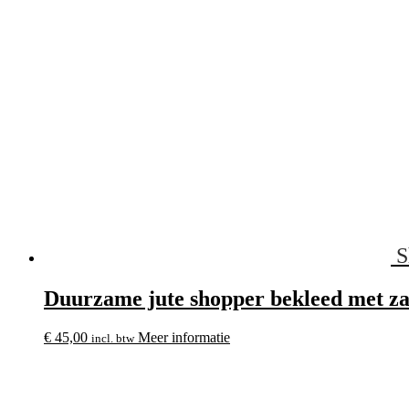
S
Duurzame jute shopper bekleed met zac
€
45,00
Meer informatie
incl. btw