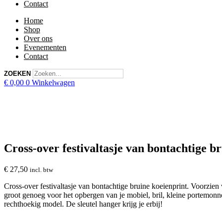
Contact
Home
Shop
Over ons
Evenementen
Contact
ZOEKEN
€
0,00
0
Winkelwagen
Cross-over festivaltasje van bontachtige b
€
27,50
incl. btw
Cross-over festivaltasje van bontachtige bruine koeienprint. Voorzien v
groot genoeg voor het opbergen van je mobiel, bril, kleine portemonn
rechthoekig model. De sleutel hanger krijg je erbij!