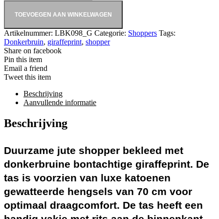
TOEVOEGEN AAN WINKELWAGEN
Artikelnummer:
LBK098_G
Categorie:
Shoppers
Tags:
Donkerbruin
,
giraffeprint
,
shopper
Share on facebook
Pin this item
Email a friend
Tweet this item
Beschrijving
Aanvullende informatie
Beschrijving
Duurzame jute shopper bekleed met
donkerbruine bontachtige giraffeprint. De
tas is voorzien van luxe katoenen
gewatteerde hengsels van 70 cm voor
optimaal draagcomfort. De tas heeft een
handig vakje met rits aan de binnenkant