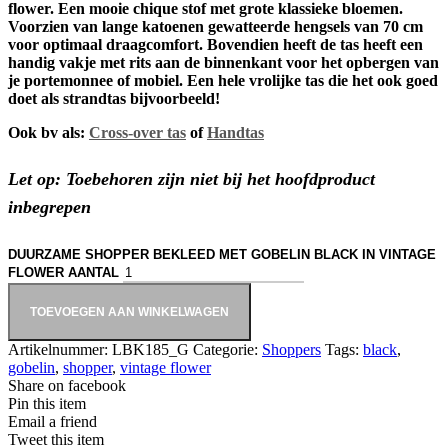
flower. Een mooie chique stof met grote klassieke bloemen.
Voorzien van lange katoenen gewatteerde hengsels van 70 cm
voor optimaal draagcomfort. Bovendien heeft de tas heeft een
handig vakje met rits aan de binnenkant voor het opbergen van
je portemonnee of mobiel. Een hele vrolijke tas die het ook goed
doet als strandtas bijvoorbeeld!
Ook bv als:
Cross-over tas
of
Handtas
Let op: Toebehoren zijn niet bij het hoofdproduct
inbegrepen
DUURZAME SHOPPER BEKLEED MET GOBELIN BLACK IN VINTAGE
FLOWER AANTAL
TOEVOEGEN AAN WINKELWAGEN
Artikelnummer:
LBK185_G
Categorie:
Shoppers
Tags:
black
,
gobelin
,
shopper
,
vintage flower
Share on facebook
Pin this item
Email a friend
Tweet this item