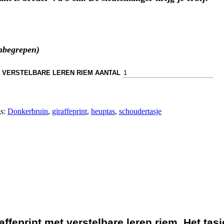
inbegrepen)
 VERSTELBARE LEREN RIEM AANTAL
s:
Donkerbruin
,
giraffeprint
,
heuptas
,
schoudertasje
feprint met verstelbare leren riem. Het tasj