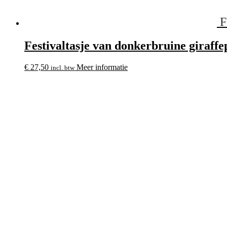
F
Festivaltasje van donkerbruine giraffe
€
27,50
Meer informatie
incl. btw