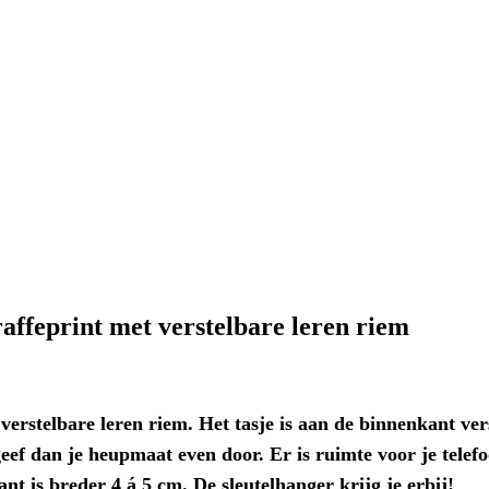
affeprint met verstelbare leren riem
erstelbare leren riem. Het tasje is aan de binnenkant vers
ef dan je heupmaat even door. Er is ruimte voor je telefoo
ant is breder 4 á 5 cm. De sleutelhanger krijg je erbij!