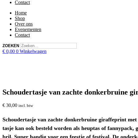
Contact
Home
Shop
Over ons
Evenementen
Contact
ZOEKEN
€
0,00
0
Winkelwagen
Schoudertasje van zachte donkerbruine gir
€
30,00
incl. btw
Schoudertasje van zachte donkerbruine giraffeprint met v
tasje kan ook besteld worden als heuptas of fannypack, ge
bril. Super handig voor een feestje of festival. De onderk