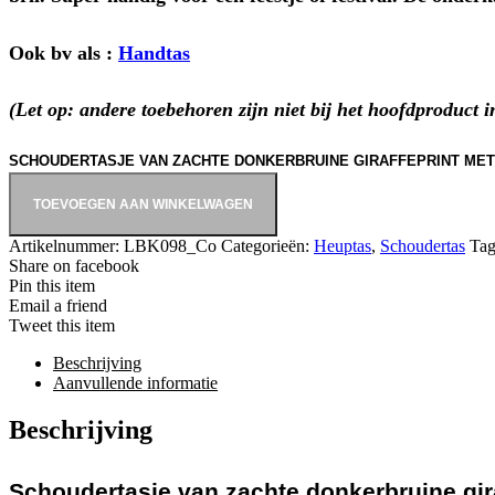
Ook bv als :
Handtas
(Let op: andere toebehoren zijn niet bij het hoofdproduct 
SCHOUDERTASJE VAN ZACHTE DONKERBRUINE GIRAFFEPRINT MET
TOEVOEGEN AAN WINKELWAGEN
Artikelnummer:
LBK098_Co
Categorieën:
Heuptas
,
Schoudertas
Tag
Share on facebook
Pin this item
Email a friend
Tweet this item
Beschrijving
Aanvullende informatie
Beschrijving
Schoudertasje van zachte donkerbruine giraf